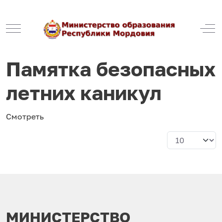
Mobile Menu Toggle
Off
Памятка безопасных
летних каникул
Смотреть
Кол-во строк:
МИНИСТЕРСТВО